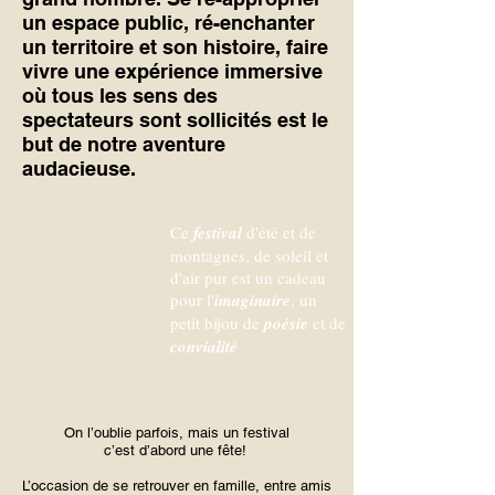
un espace public, ré-enchanter
un territoire et son histoire, faire
vivre une expérience immersive
où tous les sens des
spectateurs sont sollicités est le
but de notre aventure
audacieuse.
Ce
festival
d'été et de
montagnes, de soleil et
d'air pur est un cadeau
pour l'
imaginaire
, un
petit bijou de
poésie
et de
convialité
On l’oublie parfois, mais un festival
c’est d’abord une fête!
L’occasion de se retrouver en famille, entre amis