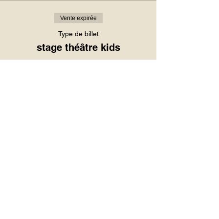
Vente expirée
Type de billet
stage théâtre kids
Prix
130,00 €