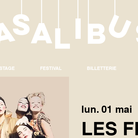
S
c
a
I
a
B
L
 STAGE
FESTIVAL
BILLETTERIE
lun. 01 mai
  
LES 