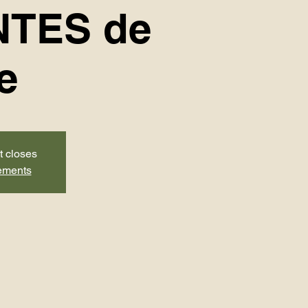
TES de
e
t closes
nements