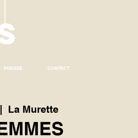
U
S
PRESSE
CONTACT
|  
La Murette
FEMMES