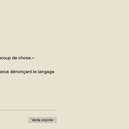
aucoup de chose.»
e farce dénonçant le langage 
Vente expirée