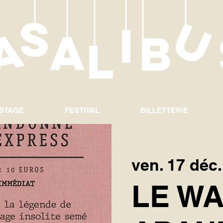
S
c
a
I
a
B
L
 STAGE
FESTIVAL
BILLETTERIE
ven. 17 déc.
LE W