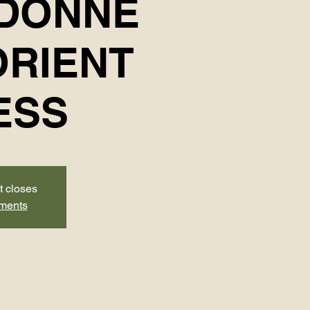
DONNÉ
ORIENT
ESS
t closes
ements