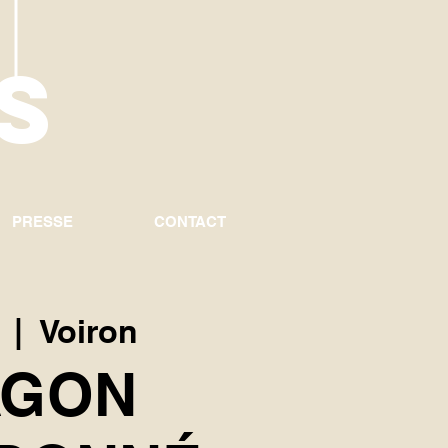
U
S
PRESSE
CONTACT
  |  
Voiron
AGON