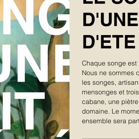
D'UNE
D'ETE
Chaque songe est 
Nous ne sommes qu
les songes, artisa
mensonges et trois 
cabane, une piètr
domaine. Le momen
ensemble sera parti