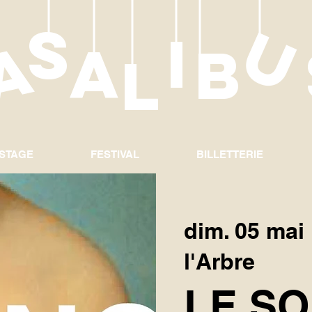
S
c
a
I
a
B
L
 STAGE
FESTIVAL
BILLETTERIE
dim. 05 mai
 
l'Arbre
LE S