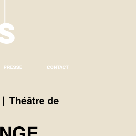
U
S
PRESSE
CONTACT
 |  
Théâtre de
ONGE