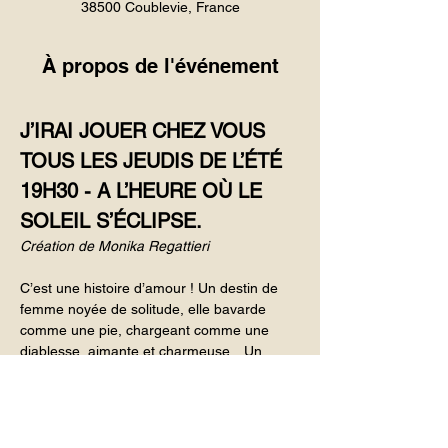
38500 Coublevie, France
À propos de l'événement
J’IRAI JOUER CHEZ VOUS
TOUS LES JEUDIS DE L’ÉTÉ
19H30 - A L’HEURE OÙ LE 
SOLEIL S’ÉCLIPSE.
Création de Monika Regattieri
C’est une histoire d’amour ! Un destin de 
femme noyée de solitude, elle bavarde 
comme une pie, chargeant comme une 
diablesse, aimante et charmeuse…Un 
personnage aux mille nuances provoquant 
un rire irrésistible avec en toile de fond, la 
vie !